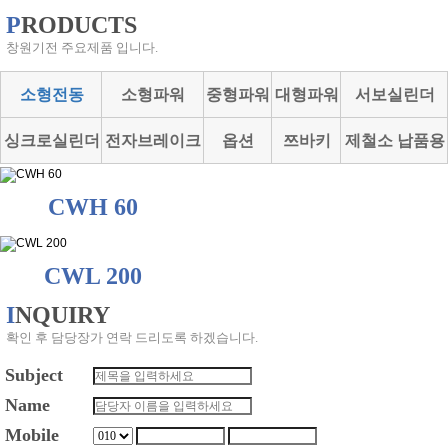
P
RODUCTS
창원기전 주요제품 입니다.
소형전동
소형파워
중형파워
대형파워
서보실린더
싱크로실린더
전자브레이크
옵션
쯔바키
제철소 납품용
CWH 60
CWL 200
I
NQUIRY
확인 후 담당장가 연락 드리도록 하겠습니다.
Subject
Name
Mobile