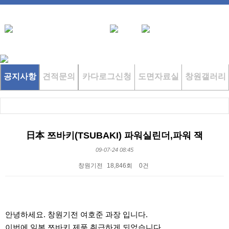
공지사항
견적문의
카다로그신청
도면자료실
창원갤러리
日本 쯔바키(TSUBAKI) 파워실린더,파워 잭
09-07-24 08:45
창원기전
18,846회
0건
본문
안녕하세요. 창원기전 여호준 과장 입니다.
이번에 일본 쯔바키 제품 취급하게 되었습니다.